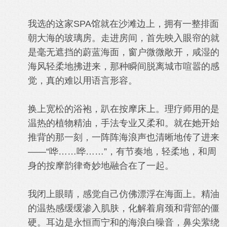
我选的这家SPA馆就在沙滩边上，拥有一整排面
朝大海的玻璃房。走进房间，首先映入眼帘的就
是毫无遮挡的蔚蓝海面，窗户微微敞开，咸湿的
海风轻柔地拂进来，那种瞬间脱离城市喧嚣的感
觉，真的难以用语言形容。
换上宽松的浴袍，趴在按摩床上。理疗师用的是
温热的植物精油，手法专业又柔和。就在她开始
推背的那一刻，一阵阵海浪声也清晰地传了进来
——“哗……哗……”，有节奏地，轻柔地，和周
身的按摩韵律奇妙地融合在了一起。
我闭上眼睛，感觉自己仿佛漂浮在海面上。精油
的温热感缓缓渗入肌肤，化解着肩颈和背部的僵
硬。耳边是永恒而宁和的海浪白噪音，鼻尖萦绕