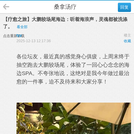
桑拿汤疗
回复
【疗愈之旅】大鹏较场尾海边：听着海浪声，灵魂都被洗涤
了。
看全部
tyy
楼主
点击重新加载
2025-12-13 12:17:36
收藏
各位坛友，最近真的感觉身心俱疲，上周末终于
抽空跑去大鹏较场尾，体验了一回心心念念的海
边SPA。不夸张地说，这绝对是我今年做过最治
愈的一件事，迫不及待来和大家分享！