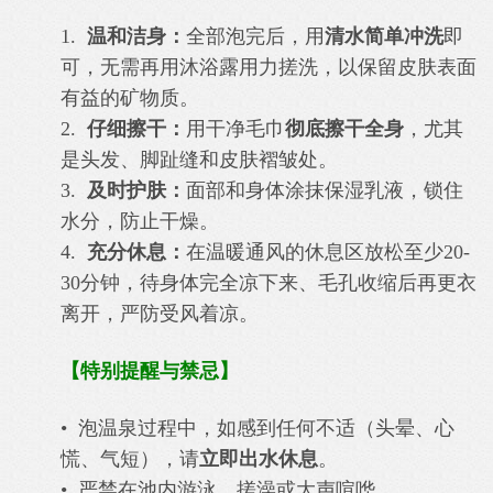
1.
温和洁身：
全部泡完后，用
清水简单冲洗
即
可，无需再用沐浴露用力搓洗，以保留皮肤表面
有益的矿物质。
2.
仔细擦干：
用干净毛巾
彻底擦干全身
，尤其
是头发、脚趾缝和皮肤褶皱处。
3.
及时护肤：
面部和身体涂抹保湿乳液，锁住
水分，防止干燥。
4.
充分休息：
在温暖通风的休息区放松至少20-
30分钟，待身体完全凉下来、毛孔收缩后再更衣
离开，严防受风着凉。
【特别提醒与禁忌】
• 泡温泉过程中，如感到任何不适（头晕、心
慌、气短），请
立即出水休息
。
• 严禁在池内游泳、搓澡或大声喧哗。