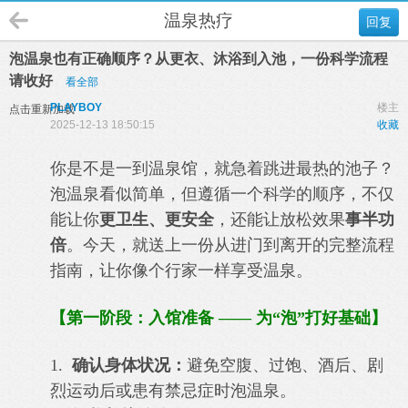
温泉热疗
回复
泡温泉也有正确顺序？从更衣、沐浴到入池，一份科学流程
请收好
看全部
PLAYBOY
楼主
点击重新加载
2025-12-13 18:50:15
收藏
你是不是一到温泉馆，就急着跳进最热的池子？
泡温泉看似简单，但遵循一个科学的顺序，不仅
能让你
更卫生、更安全
，还能让放松效果
事半功
倍
。今天，就送上一份从进门到离开的完整流程
指南，让你像个行家一样享受温泉。
【第一阶段：入馆准备 —— 为“泡”打好基础】
1.
确认身体状况：
避免空腹、过饱、酒后、剧
烈运动后或患有禁忌症时泡温泉。