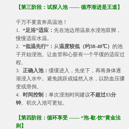
【第三阶段：试探入池 —— 循序渐进是王道】
千万不要直奔高温池！
1.
“足浴”适应：
先在池边用温泉水浸泡双脚，
慢慢适应水温。
2.
“低温先行”：
从
温度较低（约38-40℃）
的池
子开始浸泡。让血管和心脏有一个平缓的适应过
程。
3.
正确入池：
缓缓进入，先坐下，再将身体逐
渐浸入水中。避免跳跃或猛然入水，以防血压骤
变或滑倒。
4.
时间控制：
单次浸泡时间建议
不超过15分
钟
。初次入池可更短。
【第四阶段：循环享受 —— “泡-歇-饮”黄金法
则】