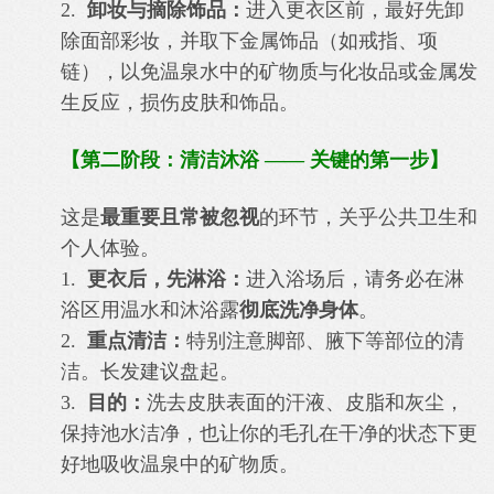
2.
卸妆与摘除饰品：
进入更衣区前，最好先卸
除面部彩妆，并取下金属饰品（如戒指、项
链），以免温泉水中的矿物质与化妆品或金属发
生反应，损伤皮肤和饰品。
【第二阶段：清洁沐浴 —— 关键的第一步】
这是
最重要且常被忽视
的环节，关乎公共卫生和
个人体验。
1.
更衣后，先淋浴：
进入浴场后，请务必在淋
浴区用温水和沐浴露
彻底洗净身体
。
2.
重点清洁：
特别注意脚部、腋下等部位的清
洁。长发建议盘起。
3.
目的：
洗去皮肤表面的汗液、皮脂和灰尘，
保持池水洁净，也让你的毛孔在干净的状态下更
好地吸收温泉中的矿物质。