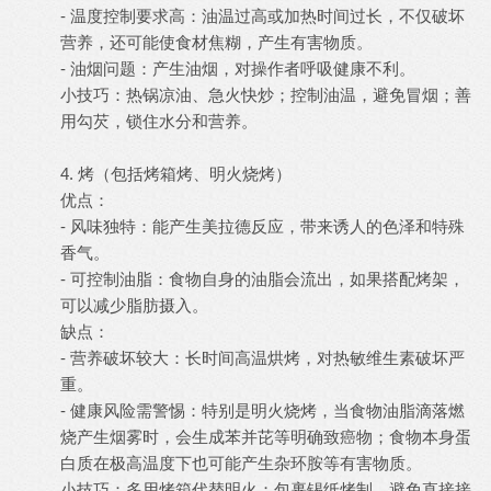
- 温度控制要求高：油温过高或加热时间过长，不仅破坏
营养，还可能使食材焦糊，产生有害物质。
- 油烟问题：产生油烟，对操作者呼吸健康不利。
小技巧：热锅凉油、急火快炒；控制油温，避免冒烟；善
用勾芡，锁住水分和营养。
4. 烤（包括烤箱烤、明火烧烤）
优点：
- 风味独特：能产生美拉德反应，带来诱人的色泽和特殊
香气。
- 可控制油脂：食物自身的油脂会流出，如果搭配烤架，
可以减少脂肪摄入。
缺点：
- 营养破坏较大：长时间高温烘烤，对热敏维生素破坏严
重。
- 健康风险需警惕：特别是明火烧烤，当食物油脂滴落燃
烧产生烟雾时，会生成苯并芘等明确致癌物；食物本身蛋
白质在极高温度下也可能产生杂环胺等有害物质。
小技巧：多用烤箱代替明火；包裹锡纸烤制，避免直接接