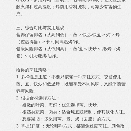
触火焰和过高温度；烤前用香料腌制，可减少有害物生
成。
三、综合对比与实用建议
营养保留排名（从高到低）：蒸 > 快炒/快煮 > 炖 > 烤
（控温得当）> 长时间高温烤/炸。
健康风险排名（从低到高）：蒸/煮 < 快炒 < 炖/烤（烤
箱）< 明火烧烤/油炸。
给你的烹饪策略：
1. 多样性是王道：不要只依赖一种烹饪方式。交替使用
蒸、煮、快炒和低温烤，既能享受不同风味，又能平衡营
养与风险。
2. 根据食材选择方法：
- 娇嫩的叶菜、海鲜：优先选择蒸、快炒。
- 根茎类蔬菜、肉类：适合炖煮或烤制，使其软化入味。
- 想要减脂：多采用蒸、煮、烤（去脂）的方式。
3. 掌握好“度”：无论哪种方式，都避免过度烹饪。颜色改