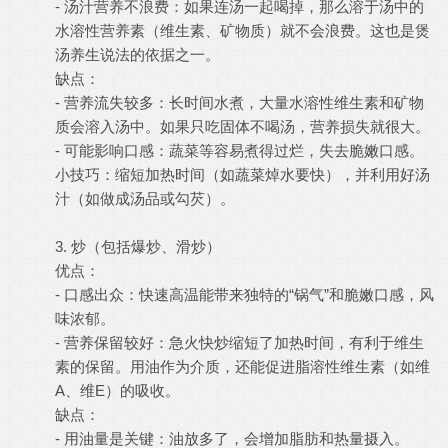
- 汤汁营养不浪费：如果连汤一起喝掉，那么溶于汤中的
水溶性营养素（维生素、矿物质）就不会浪费。这也是煲
汤养生说法的依据之一。
缺点：
- 营养流失较多：长时间水煮，大量水溶性维生素和矿物
质会溶入汤中。如果只吃固体不喝汤，营养损失就很大。
- 可能影响口感：蔬菜等容易煮得过烂，失去脆嫩口感。
小技巧：缩短加热时间（如蔬菜焯水要快），并利用好汤
汁（如做成汤品或勾芡）。
3. 炒（包括爆炒、滑炒）
优点：
- 口感出众：快速高温能带来独特的“锅气”和脆嫩口感，风
味浓郁。
- 营养保留较好：急火快炒缩短了加热时间，有利于维生
素的保留。用油作为介质，还能促进脂溶性维生素（如维
A、维E）的吸收。
缺点：
- 用油量是关键：油放多了，会增加脂肪和热量摄入。