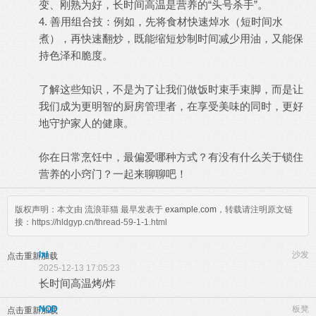
变、刚熟为好，长时间高温是营养的“头号杀手”。
4. 善用组合技：例如，先将食材快速焯水（短时间水
煮），再快速翻炒，既能缩短炒制时间减少用油，又能保
持色泽和脆度。
了解这些知识，不是为了让我们做饭时束手束脚，而是让
我们成为更明智的厨房管理者，在享受美味的同时，更好
地守护家人的健康。
你在日常烹饪中，最偏爱哪种方式？有没有什么关于锁住
营养的小窍门？一起来聊聊吧！
版权声明：本文由 流浪菲猫 最早发表于
example.com
，转载请注明原文链
接：https://hldgyp.cn/thread-59-1-1.html
lxl
沙发
点击重新加载
2025-12-13 17:05:23
长时间高温烤/炸
NQD
板凳
点击重新加载