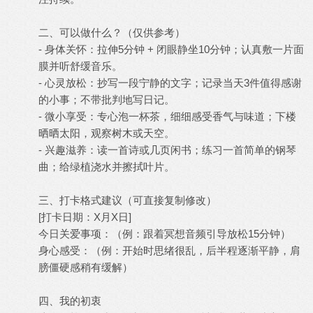
二、可以做什么？（仅供参考）
- 身体关怀：拉伸5分钟 + 闭眼静坐10分钟；认真敷一片面
膜并听舒缓音乐。
- 心灵放松：抄写一段宁静的文字；记录当天3件值得感谢
的小事；不带批判地写日记。
- 微小享受：专心泡一杯茶，细细感受香气与味道；下楼
晒晒太阳，观察树木或天空。
- 兴趣滋养：读一首诗或几页闲书；练习一首简单的钢琴
曲；给绿植浇水并擦拭叶片。
三、打卡格式建议（可直接复制修改）
[打卡日期：X月X日]
今日关爱事项：（例：跟着冥想音频引导放松15分钟）
身心感受：（例：开始时思绪很乱，后半程逐渐平静，肩
膀僵硬感稍有缓解）
四、我的初衷